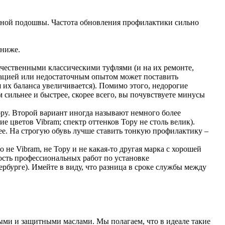
жаной подошвы. Частота обновления профилактики сильно
 ниже.
ачественными классическими туфлями (и на их ремонте,
фикацией или недостаточным опытом может поставить
 их баланса увеличивается). Помимо этого, недорогие
 сильнее и быстрее, скорее всего, вы почувствуете минусы
py. Второй вариант иногда называют немного более
 цветов Vibram; спектр оттенков Topy не столь велик).
ее. На строгую обувь лучше ставить тонкую профилактику –
не Vibram, не Topy и не какая-то другая марка с хорошей
ость профессиональных работ по установке
рбурге). Имейте в виду, что разница в сроке службы между
ми и защитными маслами. Мы полагаем, что в идеале такие