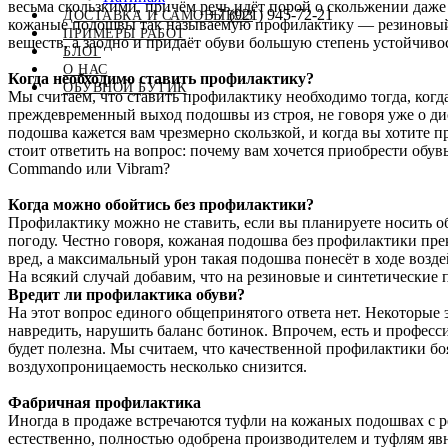
весьма скользкими, причём речь идёт порой о скольжении даже
+7 (921) 945-72-21
ДОСТАВКА И САМОВЫВОЗ
кожаные подошвы так называемую профилактику — резиновый н
ПРИМЕРЫ РАБОТ
веществ, а заодно и придаёт обуви большую степень устойчиво
БЛОГ
О НАС
Когда необходимо ставить профилактику?
ОБУВНОЙ БУТИК
Мы считаем, что ставить профилактику необходимо тогда, когда
преждевременный выход подошвы из строя, не говоря уже о ди
подошва кажется вам чрезмерно скользкой, и когда вы хотите 
стоит ответить на вопрос: почему вам хочется приобрести обу
Commando или Vibram?
Когда можно обойтись без профилактики?
Профилактику можно не ставить, если вы планируете носить об
погоду. Честно говоря, кожаная подошва без профилактики прек
вред, а максимальный урон такая подошва понесёт в ходе возде
На всякий случай добавим, что на резиновые и синтетические 
Вредит ли профилактика обуви?
На этот вопрос единого общепринятого ответа нет. Некоторые
навредить, нарушить баланс ботинок. Впрочем, есть и професс
будет полезна. Мы считаем, что качественной профилактики боя
воздухопроницаемость несколько снизится.
Фабричная профилактика
Иногда в продаже встречаются туфли на кожаных подошвах с ре
естественно, полностью одобрена производителем и туфлям явно