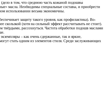
 (дело в том, что среднюю часть кожаной подошвы
рные» масла. Необходимы специальные составы, и приобрести
льном использовании весьма экономичны.
беспечивает защиту такого уровня, как профилактика). Во-
нее скользкой (хотя на сильный эффект рассчитывать не стоит).
ом твёрдыми, рассохнуться. Частота обработки подошв маслами
ше.
экземпляры – как очень сдержанные, так и яркие,
могут стать одним из элементов стиля. Среди заслуживающих