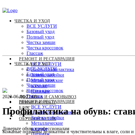
ЧИСТКА И УХОД
ВСЕ УСЛУГИ
Базовый уход
Полный уход
Чистка замши
Чистка кроссовок
Глассаж
РЕМОНТ И РЕСТАВРАЦИЯ
ЧИСТКА И УХОД
ВСЕ УСЛУГИ
ВСЕ УСЛУГИ
Накат/профилактика
Базовый уход
Замена набойки
Полный уход
Металлические
Чистка замши
косячки
Чистка кроссовок
Патинаж
Глассаж
2020-06-04 21:00
ДОСТАВКА И САМОВЫВОЗ
РЕМОНТ И РЕСТАВРАЦИЯ
ПРИМЕРЫ РАБОТ
ВСЕ УСЛУГИ
БЛОГ
Профилактика на обувь: став
Накат/профилактика
О НАС
Замена набойки
ОБУВНОЙ БУТИК
Металлические
Доверьте обувь профессионалам
косячки
Кожаные подошвы деликатны и чувствительны к влаге, соли и 
Патинаж