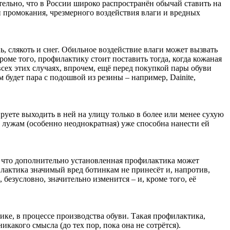
тельно, что в России широко распространён обычай ставить на
 промокания, чрезмерного воздействия влаги и вредных
ь, слякоть и снег. Обильное воздействие влаги может вызвать
ме того, профилактику стоит поставить тогда, когда кожаная
сех этих случаях, впрочем, ещё перед покупкой пары обуви
будет пара с подошвой из резины – например, Dainite,
руете выходить в ней на улицу только в более или менее сухую
о лужам (особенно неоднократная) уже способна нанести ей
, что дополнительно установленная профилактика может
лактика значимый вред ботинкам не принесёт и, напротив,
безусловно, значительно изменится – и, кроме того, её
ке, в процессе производства обуви. Такая профилактика,
какого смысла (до тех пор, пока она не сотрётся).