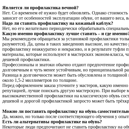
Является ли профилактика вечной?
Нет. Со временем её нужно будет обновлять. Однако стоимос
зависит от особенностей эксплуатации обуви, от вашего веса, 
Надо ли ставить профилактику на кожаный каблук?
Нет, но его желательно периодически обрабатывать специаль
Какую именно профилактику лучше ставить – и где именно
Мы рекомендуем обращаться за установкой профилактики тольк
разумеется). Да, цены в таких заведениях высокие, но качест
профилактику неаккуратно и некрасиво, и в результате туфли 
материалы, которые используют в мастерских эконом-класса, ча
дешевой профилактики.
Профессионалы и знатоки обычно отдают предпочтение профила
долговечным и чуть менее устойчивым, но принципиальной разн
Разница в долговечности может быть обусловлена и толщиной п
около 1,5-2 миллиметров по толщине.
Перед оформлением заказа уточните у мастеров, какую именно п
репутацией, лучше поискать другую мастерскую. При выборе м
высококачественной профилактики на классическую обувь соста
дешевой и дорогой профилактикой запросто может быть трёхкр
Можно ли поставить профилактику на обувь самостоятельн
Да, можно, но только после соответствующего обучения у опы
Есть ли альтернативы профилактике на обувь?
Некоторые люди предпочитают не ставить профилактику на об