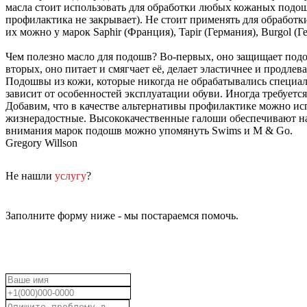
масла стоит использовать для обработки любых кожаных подош
профилактика не закрывает). Не стоит применять для обработ
их можно у марок Saphir (Франция), Tapir (Германия), Burgol 
Чем полезно масло для подошв? Во-первых, оно защищает подошв
вторых, оно питает и смягчает её, делает эластичнее и продлев
Подошвы из кожи, которые никогда не обрабатывались специал
зависит от особенностей эксплуатации обуви. Иногда требуется
Добавим, что в качестве альтернативы профилактике можно исп
жизнерадостные. Высококачественные галоши обеспечивают над
внимания марок подошв можно упомянуть Swims и M & Go.
Gregory Willson
Не нашли
услугу
?
Заполните форму ниже - мы постараемся помочь.