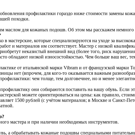
ть обновления профилактики гораздо ниже стоимости замены ко
вашей походки.
ным маслом для кожаных подошв. Об этом мы расскажем немного
?
о в мастерские, которые специализируются на уходе за высокок
во работ и материалов им соответствует. Мастер с низкой квали
приобретут неказистый внешний вид (более того, риск нарушения
сто обладают низкой износостойкостью. Чем больше ваш вес, тем
ктике от итальянской марки Vibram и от французской марки To
ицы нет (впрочем, для кого-то оказывается важным разнообразие
рофилактики: чем толще, тем долговечнее, но и менее элегантн
рофилактику они собираются поставить на вашу обувь. Если это 
астерской можете ориентироваться на цены: как правило, стоим
вляет 1500 рублей (с учётом материалов; в Москве и Санкт-Пете
атной.
о?
тного мастера и при наличии необходимых инструментов.
увь, а обрабатывать кожаные подошвы специальными питательны