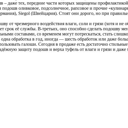
в – даже тех, передние части которых защищены профилактикой
ки подошв оливковое, подсолнечное, рапсовое и прочие «кулина
(Германия), Siegol (Швейцария). Стоят они дорого, но при прави
у от чрезмерного воздействия влаги, соли и грязи (хотя и не о
ает срок её службы. В-третьих, оно способно сделать подошву ме
ьными составами, со временем могут потрескаться, стать слишк
 одна обработка в год, иногда — шесть обработок или даже боль
ользовать галоши. Сегодня в продаже есть достаточно стильные 
ёжную защиту подошв и верха туфель от влаги и грязи и даже 