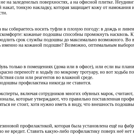
 не на заледенелых поверхностях, а на офисной плитке. Неудиви
акат, тонкую накладку, которая защищает кожу от намокания и
сти.
 вы собираетесь носить туфли в плохую погоду: в дождь и ливен
скомфорте: кожаные подошвы способны промокнуть насквозь. Кро
продлить срок службы подошвы до максимально возможного. Во в
вь именно на кожаной подошве? Возможно, оптимальным выбором 
увь только в помещениях (дома или в офисе), или если вы плани
расно перенесёт и ходьбу по мокрому тротуару, но вот ходьба п
йствия соли или реагентов во влажной среде.
подошвы профилактика никогда не ставится.
 эксперты, включая сотрудников многих обувных марок, считают
ионалы, которые утверждают, что правильно поставленная профи
ться не стоит, хотя нужно иметь в виду, что внешность подошвы, 
зиновой профилактикой, которая была установлена ещё на фабри
 не вредит. Ставить какую-либо профилактику поверх неё нет ни